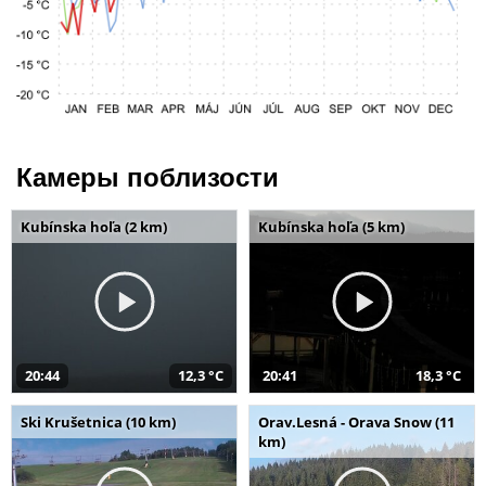
Камеры поблизости
Kubínska hoľa (2 km)
Kubínska hoľa (5 km)
20:44
12,3 °C
20:41
18,3 °C
Ski Krušetnica (10 km)
Orav.Lesná - Orava Snow (11
km)