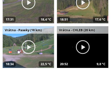
17:31
18,4 °C
18:51
17,6 °C
Vrátna - Paseky (18 km)
Vrátna - CHLEB (20 km)
18:34
22,5 °C
20:52
9,8 °C