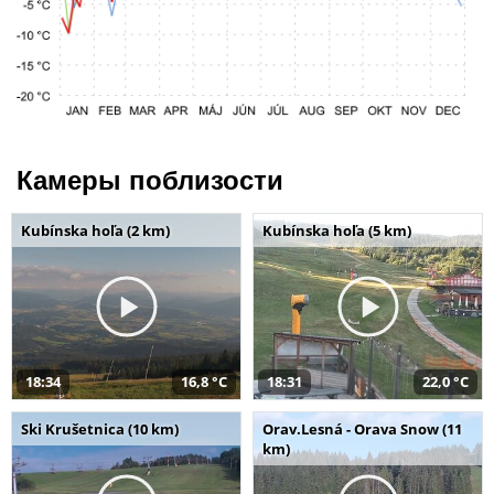
Камеры поблизости
Kubínska hoľa (2 km)
Kubínska hoľa (5 km)
18:34
16,8 °C
18:31
22,0 °C
Ski Krušetnica (10 km)
Orav.Lesná - Orava Snow (11
km)