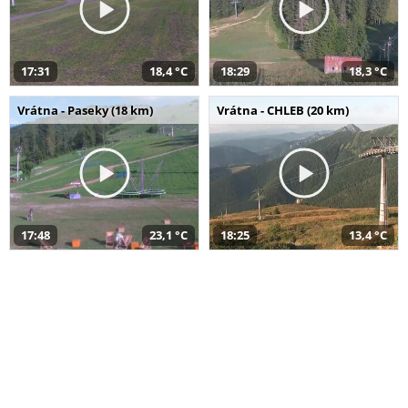
17:31
18,4 °C
18:29
18,3 °C
Vrátna - Paseky (18 km)
Vrátna - CHLEB (20 km)
17:48
23,1 °C
18:25
13,4 °C