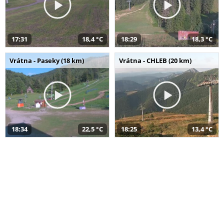
17:31
18,4 °C
18:29
18,3 °C
Vrátna - Paseky (18 km)
Vrátna - CHLEB (20 km)
18:34
22,5 °C
18:25
13,4 °C