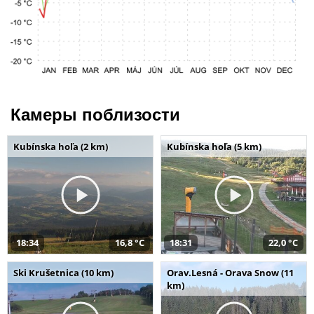
Камеры поблизости
Kubínska hoľa (2 km)
Kubínska hoľa (5 km)
18:34
16,8 °C
18:31
22,0 °C
Ski Krušetnica (10 km)
Orav.Lesná - Orava Snow (11
km)