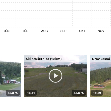
Ski Krušetnica (10 km)
Orav.Lesná 
32,8 °C
16:31
32,8 °C
16:29