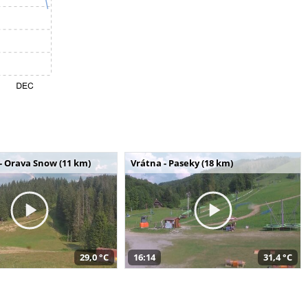
- Orava Snow (11 km)
Vrátna - Paseky (18 km)
29,0 °C
16:14
31,4 °C