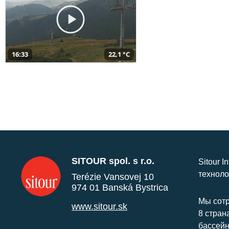
16:33
22,1 °C
SITOUR spol. s r.o.
Sitour I
техноло
Terézie Vansovej 10
974 01 Banská Bystrica
Мы сотр
www.sitour.sk
8 стран
бассейн