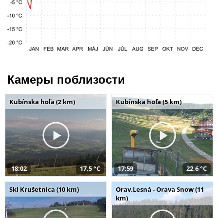
Камеры поблизости
Kubínska hoľa (2 km)
Kubínska hoľa (5 km)
18:02
17,5 °C
17:59
22,6 °C
Ski Krušetnica (10 km)
Orav.Lesná - Orava Snow (11
km)