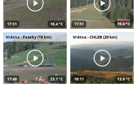
17:31
18,4 °C
17:51
19,6 °C
Vrátna - Paseky (18 km)
Vrátna - CHLEB (20 km)
17:48
23,1 °C
18:11
13,6 °C