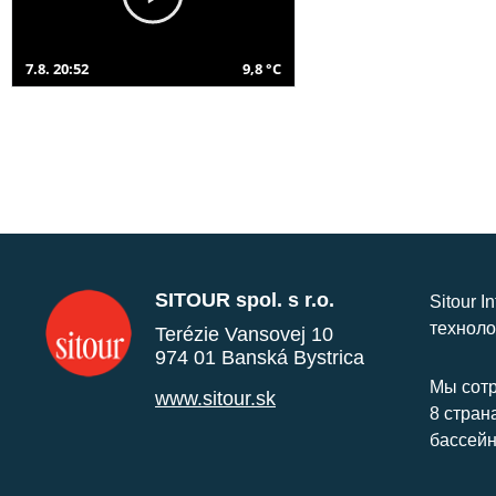
7.8. 20:52
9,8 °C
SITOUR spol. s r.o.
Sitour I
техноло
Terézie Vansovej 10
974 01 Banská Bystrica
Мы сотр
www.sitour.sk
8 стран
бассейн