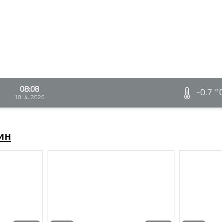
08:08
-0.7 °
10. 4. 2026
ин