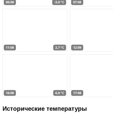
06:08
-3,0 °C
07:08
11:08
2,7 °C
12:09
16:08
6,0 °C
17:08
Исторические температуры