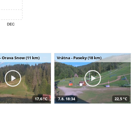
- Orava Snow (11 km)
Vrátna - Paseky (18 km)
17,6 °C
7.8. 18:34
22,5 °C