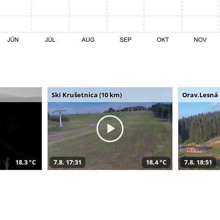
Ski Krušetnica (10 km)
Orav.Lesná 
18,3 °C
7.8. 17:31
18,4 °C
7.8. 18:51