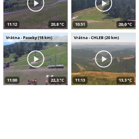
11:12
20,8 °C
10:51
20,0 °C
Vrátna - Paseky (18 km)
Vrátna - CHLEB (20 km)
11:00
22,3 °C
11:13
13,3 °C