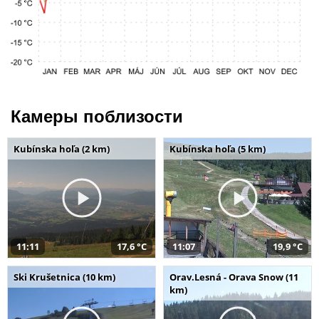
Камеры поблизости
Kubínska hoľa (2 km)
Kubínska hoľa (5 km)
11:11
17,6 °C
11:07
19,9 °C
Ski Krušetnica (10 km)
Orav.Lesná - Orava Snow (11
km)