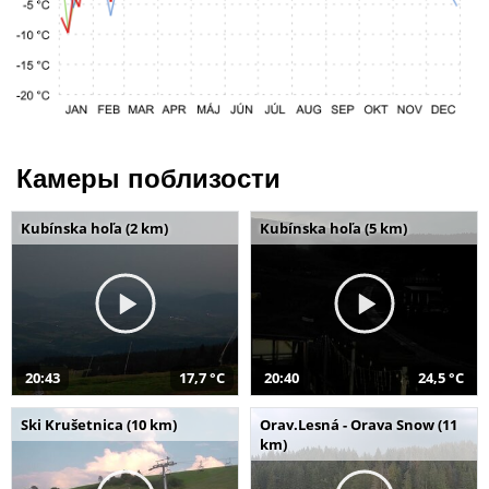
Камеры поблизости
Kubínska hoľa (2 km)
Kubínska hoľa (5 km)
20:43
17,7 °C
20:40
24,5 °C
Ski Krušetnica (10 km)
Orav.Lesná - Orava Snow (11
km)