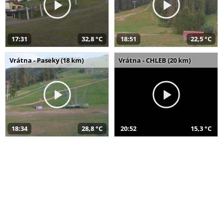
17:31
32,8 °C
18:51
22,5 °C
Vrátna - Paseky (18 km)
Vrátna - CHLEB (20 km)
18:34
28,8 °C
20:52
15,3 °C