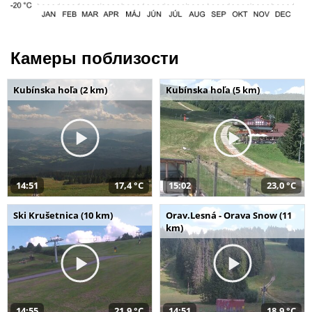
Камеры поблизости
Kubínska hoľa (2 km)
Kubínska hoľa (5 km)
14:51
17,4 °C
15:02
23,0 °C
Ski Krušetnica (10 km)
Orav.Lesná - Orava Snow (11
km)
14:55
21,9 °C
14:51
18,9 °C