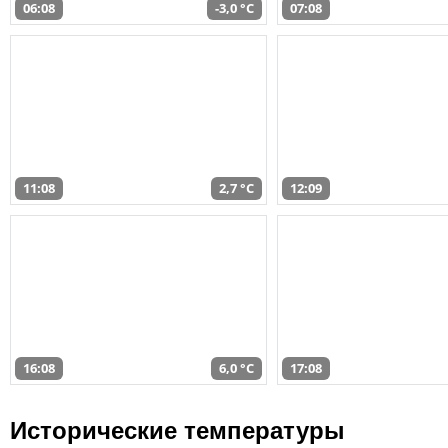
06:08
-3,0 °C
07:08
11:08
2,7 °C
12:09
16:08
6,0 °C
17:08
Исторические температуры