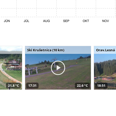
Ski Krušetnica (10 km)
Orav.Lesná 
21,8 °C
17:31
22,6 °C
18:51