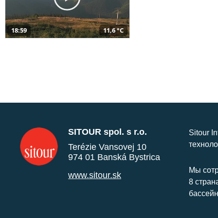
18:59
11,6 °C
SITOUR spol. s r.o.
Sitour I
техноло
Terézie Vansovej 10
974 01 Banská Bystrica
Мы сотр
www.sitour.sk
8 стран
бассейн