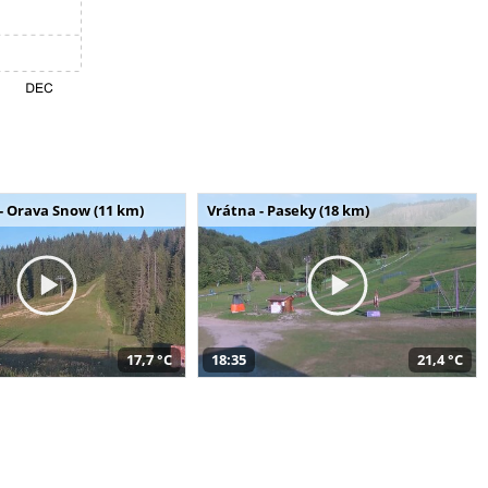
- Orava Snow (11 km)
Vrátna - Paseky (18 km)
17,7 °C
18:35
21,4 °C