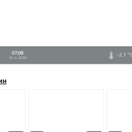
07:08
-2.1 °
10. 4. 2026
ин