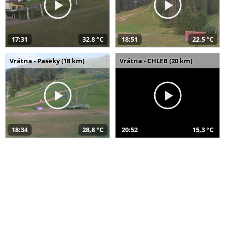
17:31
32,8 °C
18:51
22,5 °C
Vrátna - Paseky (18 km)
Vrátna - CHLEB (20 km)
18:34
28,8 °C
20:52
15,3 °C