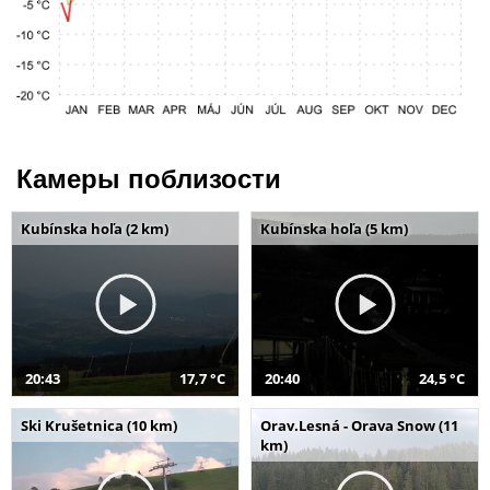
Камеры поблизости
Kubínska hoľa (2 km)
Kubínska hoľa (5 km)
20:43
17,7 °C
20:40
24,5 °C
Ski Krušetnica (10 km)
Orav.Lesná - Orava Snow (11
km)