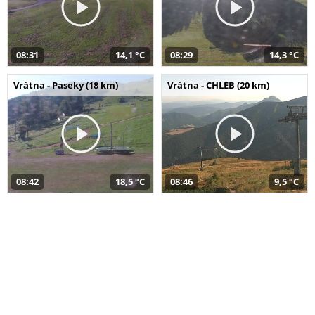
08:31
14,1 °C
08:29
14,3 °C
Vrátna - Paseky (18 km)
Vrátna - CHLEB (20 km)
08:42
18,5 °C
08:46
9,5 °C