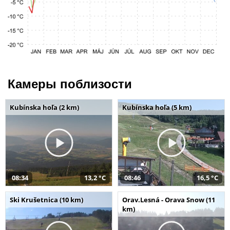
Камеры поблизости
Kubínska hoľa (2 km)
Kubínska hoľa (5 km)
08:34
13,2 °C
08:46
16,5 °C
Ski Krušetnica (10 km)
Orav.Lesná - Orava Snow (11
km)