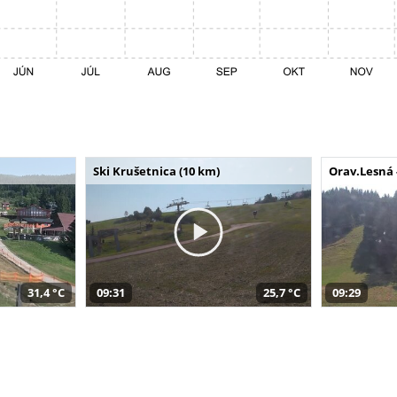
Ski Krušetnica (10 km)
Orav.Lesná 
31,4 °C
09:31
25,7 °C
09:29