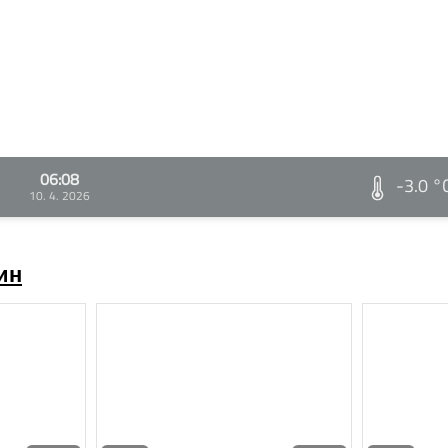
06:08
-3.0 °
10. 4. 2026
ин