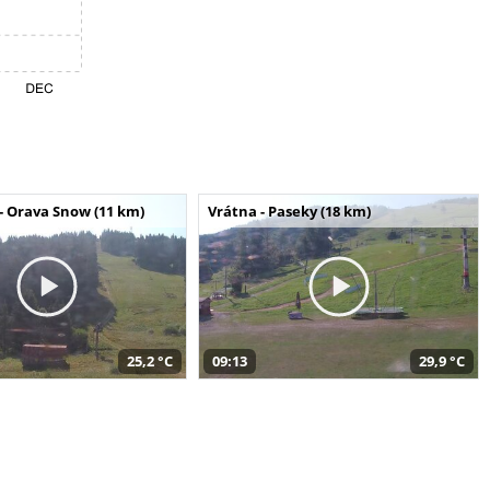
- Orava Snow (11 km)
Vrátna - Paseky (18 km)
25,2 °C
09:13
29,9 °C