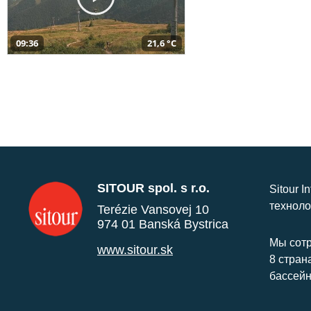
09:36
21,6 °C
SITOUR spol. s r.o.
Sitour I
техноло
Terézie Vansovej 10
974 01 Banská Bystrica
Мы сотр
www.sitour.sk
8 стран
бассейн