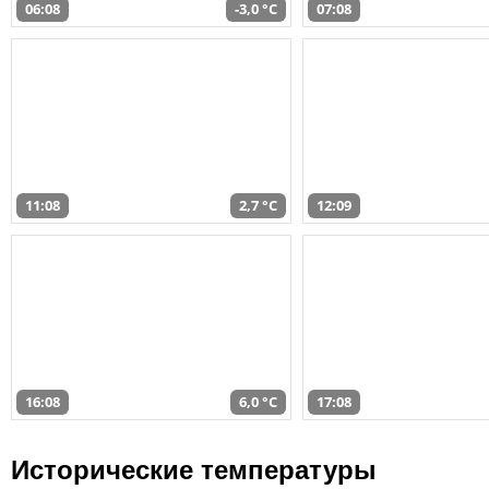
06:08
-3,0 °C
07:08
11:08
2,7 °C
12:09
16:08
6,0 °C
17:08
Исторические температуры