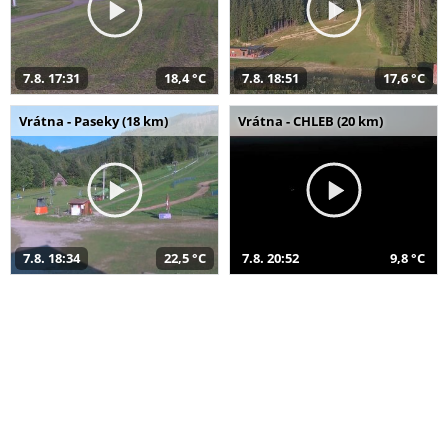
7.8. 17:31
18,4 °C
7.8. 18:51
17,6 °C
Vrátna - Paseky (18 km)
Vrátna - CHLEB (20 km)
7.8. 18:34
22,5 °C
7.8. 20:52
9,8 °C