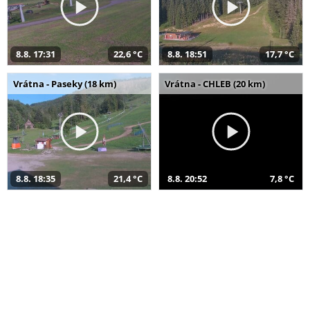
8.8. 17:31
22,6 °C
8.8. 18:51
17,7 °C
Vrátna - Paseky (18 km)
Vrátna - CHLEB (20 km)
8.8. 18:35
21,4 °C
8.8. 20:52
7,8 °C