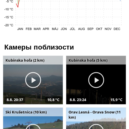
Камеры поблизости
Kubínska hoľa (2 km)
Kubínska hoľa (5 km)
8.8. 20:37
10,8 °C
8.8. 23:24
15,9 °C
Ski Krušetnica (10 km)
Orav.Lesná - Orava Snow (11
km)