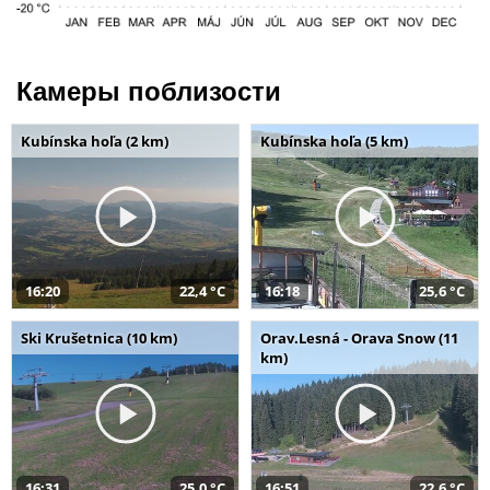
Камеры поблизости
Kubínska hoľa (2 km)
Kubínska hoľa (5 km)
16:20
22,4 °C
16:18
25,6 °C
Ski Krušetnica (10 km)
Orav.Lesná - Orava Snow (11
km)
16:31
25,0 °C
16:51
22,6 °C