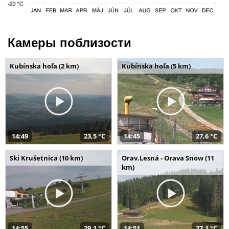
Камеры поблизости
Kubínska hoľa (2 km)
Kubínska hoľa (5 km)
14:49
23,5 °C
14:45
27,6 °C
Ski Krušetnica (10 km)
Orav.Lesná - Orava Snow (11
km)
14:55
29,1 °C
14:51
27,1 °C