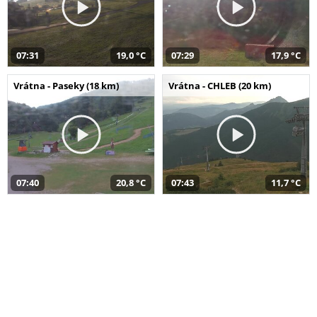
07:31
19,0 °C
07:29
17,9 °C
Vrátna - Paseky (18 km)
Vrátna - CHLEB (20 km)
07:40
20,8 °C
07:43
11,7 °C