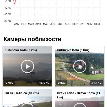
Камеры поблизости
Kubínska hoľa (2 km)
Kubínska hoľa (5 km)
07:39
16,9 °C
07:32
21,1 °C
Ski Krušetnica (10 km)
Orav.Lesná - Orava Snow (11
km)