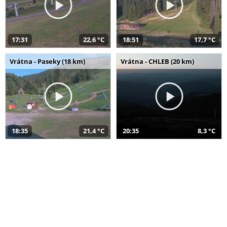
17:31
22,6 °C
18:51
17,7 °C
Vrátna - Paseky (18 km)
Vrátna - CHLEB (20 km)
18:35
21,4 °C
20:35
8,3 °C