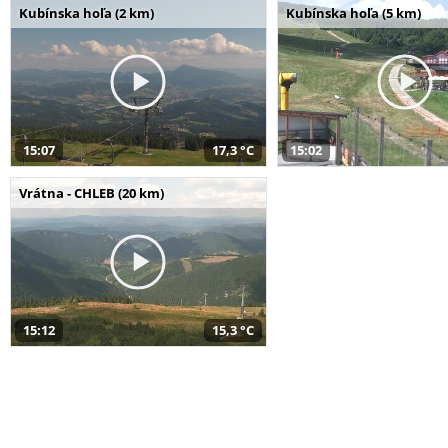
Kubínska hoľa (2 km)
Kubínska hoľa (5 km)
15:07
17,3 °C
15:02
Vrátna - CHLEB (20 km)
15:12
15,3 °C