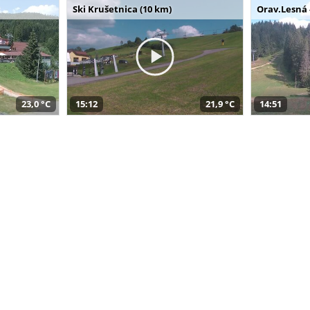
Ski Krušetnica (10 km)
Orav.Lesná 
23,0 °C
15:12
21,9 °C
14:51