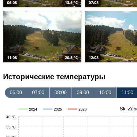
06:08
13,5 °C
07:08
11:08
20,3 °C
12:08
Исторические температуры
06:00
07:00
08:00
09:00
10:00
11:00