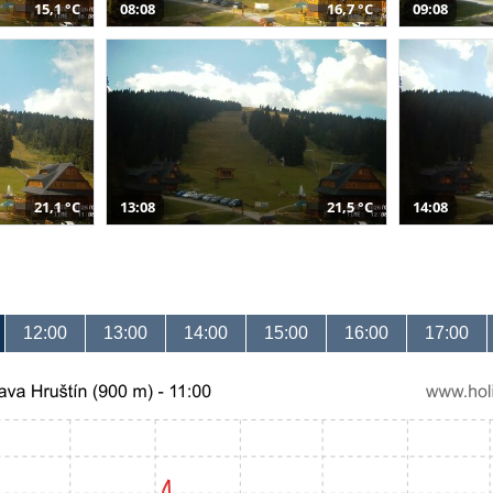
15,1 °C
08:08
16,7 °C
09:08
21,1 °C
13:08
21,5 °C
14:08
12:00
13:00
14:00
15:00
16:00
17:00