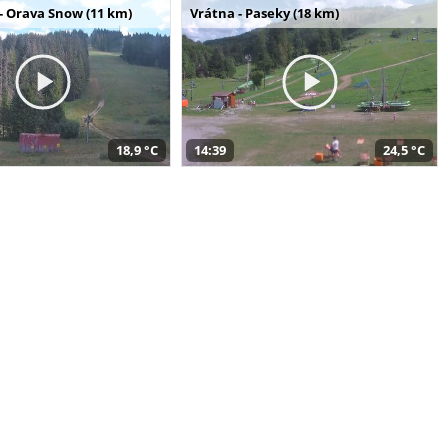
- Orava Snow (11 km)
Vrátna - Paseky (18 km)
18,9 °C
14:39
24,5 °C