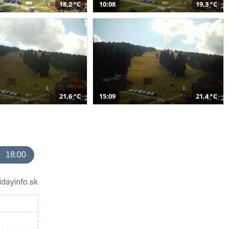
18,2 °C
10:08
19,3 °C
21,6 °C
15:09
21,4 °C
18:00