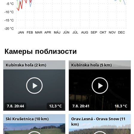
Камеры поблизости
Kubínska hoľa (2 km)
Kubínska hoľa (5 km)
7.8. 20:44
12,3 °C
7.8. 20:41
18,3 °C
Ski Krušetnica (10 km)
Orav.Lesná - Orava Snow (11
km)