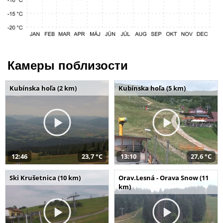
Камеры поблизости
Kubínska hoľa (2 km)
Kubínska hoľa (5 km)
12:46
23,7 °C
13:10
27,6 °C
Ski Krušetnica (10 km)
Orav.Lesná - Orava Snow (11
km)