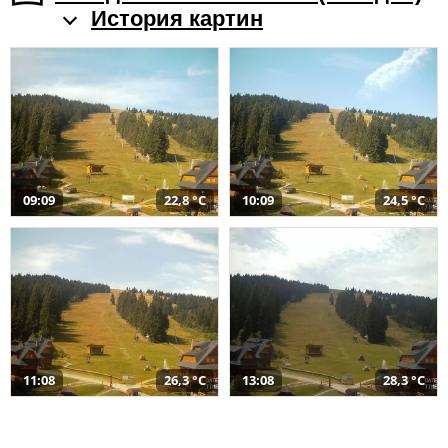
История картин
09:09
22,8 °C
10:09
24,5 °C
11:08
26,3 °C
13:08
28,3 °C