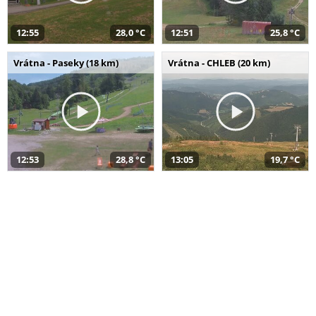
12:55
28,0 °C
12:51
25,8 °C
Vrátna - Paseky (18 km)
Vrátna - CHLEB (20 km)
12:53
28,8 °C
13:05
19,7 °C