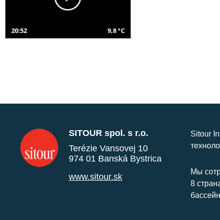
20:52
9,8 °C
SITOUR spol. s r.o.
Sitour I
техноло
Terézie Vansovej 10
974 01 Banská Bystrica
Мы сотр
www.sitour.sk
8 стран
бассейн