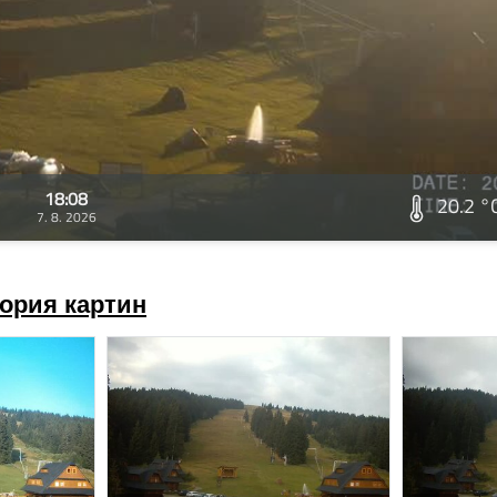
18:08
20.2 °
7. 8. 2026
ория картин