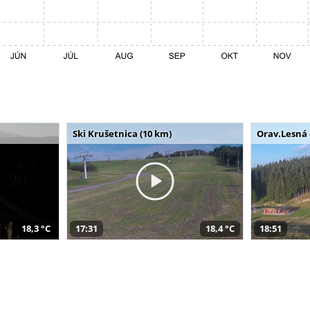
Ski Krušetnica (10 km)
Orav.Lesná 
18,3 °C
17:31
18,4 °C
18:51