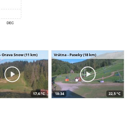
- Orava Snow (11 km)
Vrátna - Paseky (18 km)
17,6 °C
18:34
22,5 °C