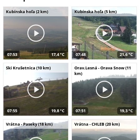
Kubínska hoľa (2 km)
Kubínska hoľa (5 km)
07:53
17,4 °C
07:48
21,6 °C
Ski Krušetnica (10 km)
Orav.Lesná - Orava Snow (11
km)
07:55
19,8 °C
07:51
19,3 °C
Vrátna - Paseky (18 km)
Vrátna - CHLEB (20 km)