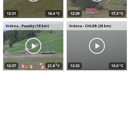
12:31
18,4 °C
12:29
17,3 °C
Vrátna - Paseky (18 km)
Vrátna - CHLEB (20 km)
12:37
21,8 °C
12:32
13,0 °C