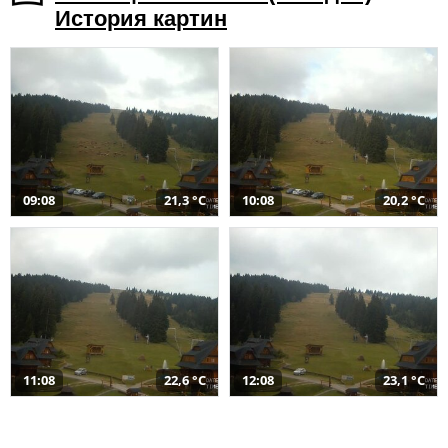
История картин
09:08
21,3 °C
10:08
20,2 °C
11:08
22,6 °C
12:08
23,1 °C