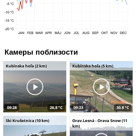
Камеры поблизости
Kubínska hoľa (2 km)
Kubínska hoľa (5 km)
09:28
26,8 °C
09:23
30,8 °C
Ski Krušetnica (10 km)
Orav.Lesná - Orava Snow (11
km)