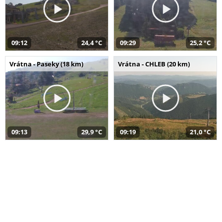
09:12
24,4 °C
09:29
25,2 °C
Vrátna - Paseky (18 km)
Vrátna - CHLEB (20 km)
09:13
29,9 °C
09:19
21,0 °C