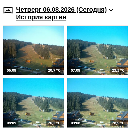
Четверг 06.08.2026 (Cегодня)
История картин
06:08
20,7 °C
07:08
23,3 °C
08:09
26,2 °C
09:08
28,9 °C