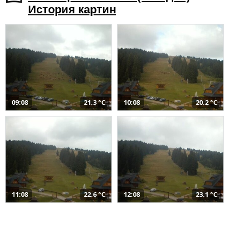
История картин
09:08
21,3 °C
10:08
20,2 °C
11:08
22,6 °C
12:08
23,1 °C