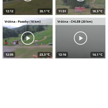
12:12
20,1 °C
11:51
18,3 °C
Vrátna - Paseky (18 km)
Vrátna - CHLEB (20 km)
12:05
23,3 °C
12:16
14,1 °C