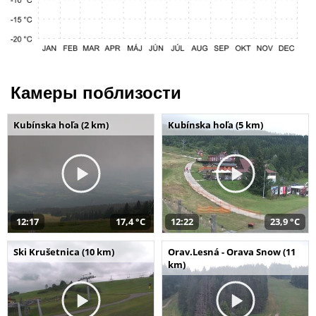
Камеры поблизости
Kubínska hoľa (2 km)
Kubínska hoľa (5 km)
12:17
17,4 °C
12:22
23,9 °C
Ski Krušetnica (10 km)
Orav.Lesná - Orava Snow (11
km)