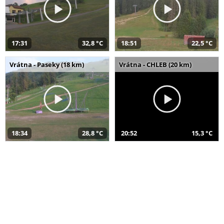
17:31
32,8 °C
18:51
22,5 °C
Vrátna - Paseky (18 km)
Vrátna - CHLEB (20 km)
18:34
28,8 °C
20:52
15,3 °C