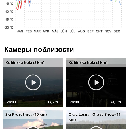
Камеры поблизости
Kubínska hoľa (2 km)
Kubínska hoľa (5 km)
20:43
17,7 °C
20:40
24,5 °C
Ski Krušetnica (10 km)
Orav.Lesná - Orava Snow (11
km)