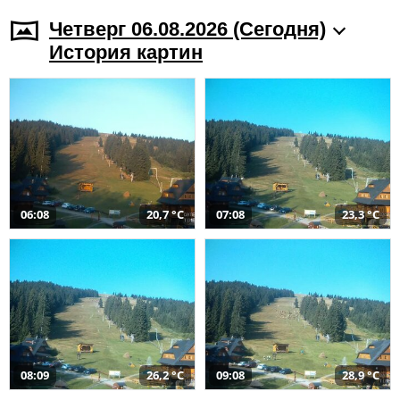
Четверг 06.08.2026 (Cегодня)
История картин
06:08
20,7 °C
07:08
23,3 °C
08:09
26,2 °C
09:08
28,9 °C