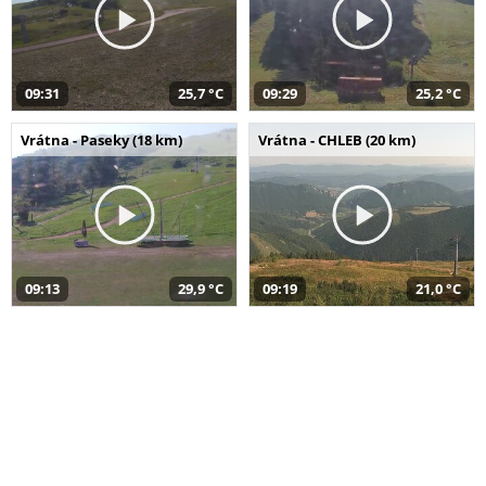
09:31
25,7 °C
09:29
25,2 °C
Vrátna - Paseky (18 km)
Vrátna - CHLEB (20 km)
09:13
29,9 °C
09:19
21,0 °C