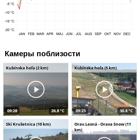
Камеры поблизости
Kubínska hoľa (2 km)
Kubínska hoľa (5 km)
09:28
26,8 °C
09:23
30,8 °C
Ski Krušetnica (10 km)
Orav.Lesná - Orava Snow (11
km)