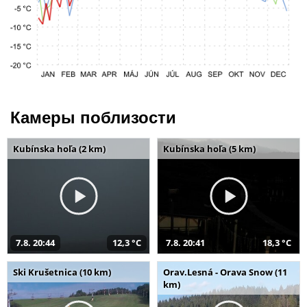
Камеры поблизости
Kubínska hoľa (2 km)
Kubínska hoľa (5 km)
7.8. 20:44
12,3 °C
7.8. 20:41
18,3 °C
Ski Krušetnica (10 km)
Orav.Lesná - Orava Snow (11
km)