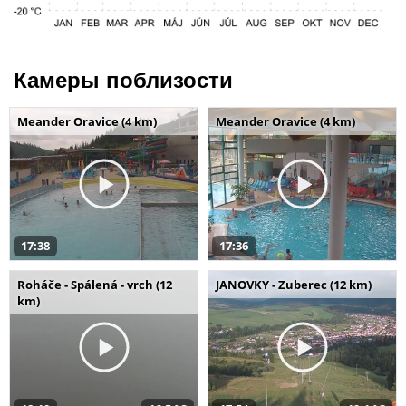
Камеры поблизости
Meander Oravice (4 km)
Meander Oravice (4 km)
17:38
17:36
Roháče - Spálená - vrch (12
JANOVKY - Zuberec (12 km)
km)