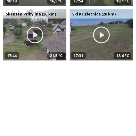
18:10
16,5 °C
17:54
19,1 °C
Skanzen Pribylina (26 km)
Ski Krušetnica (28 km)
17:44
21,5 °C
17:31
18,4 °C