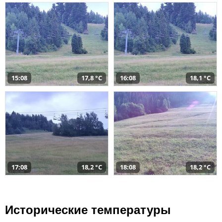
15:08
17,8 °C
16:08
18,1 °C
17:08
18,2 °C
18:08
18,2 °C
Исторические температуры