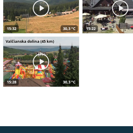
15:32
30,3 °C
15:22
Valčianska dolina (45 km)
15:28
30,3 °C