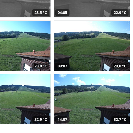
23,5 °C
04:05
22,9 °C
28,0 °C
09:07
29,8 °C
32,9 °C
14:07
32,7 °C