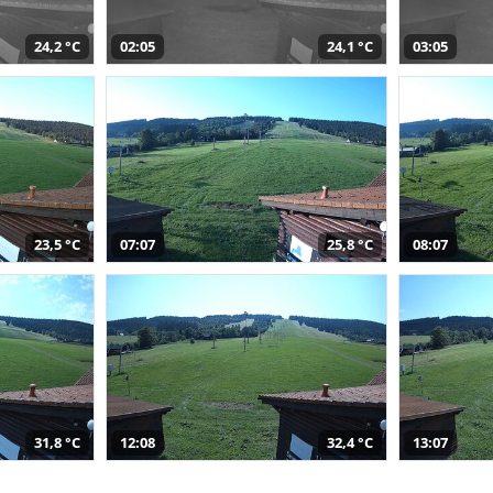
24,2 °C
02:05
24,1 °C
03:05
23,5 °C
07:07
25,8 °C
08:07
31,8 °C
12:08
32,4 °C
13:07