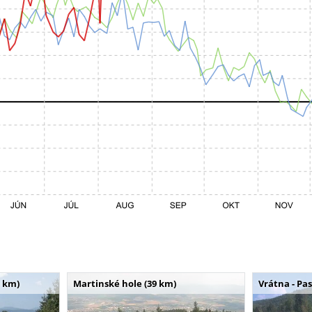
 km)
Martinské hole (39 km)
Vrátna - Pa