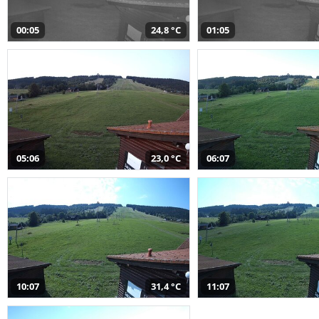
00:05
24,8 °C
01:05
05:06
23,0 °C
06:07
10:07
31,4 °C
11:07