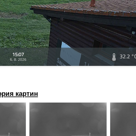
15:07
32.2 °
6. 8. 2026
ория картин