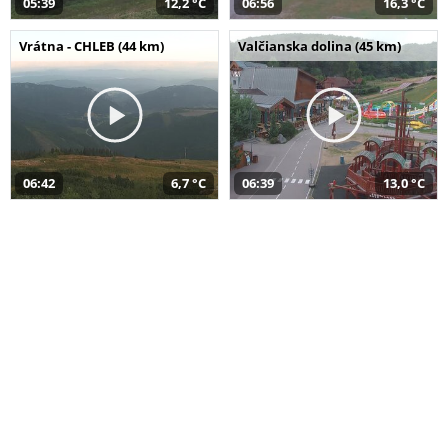
05:39
12,2 °C
06:56
16,3 °C
Vrátna - CHLEB (44 km)
Valčianska dolina (45 km)
06:42
6,7 °C
06:39
13,0 °C