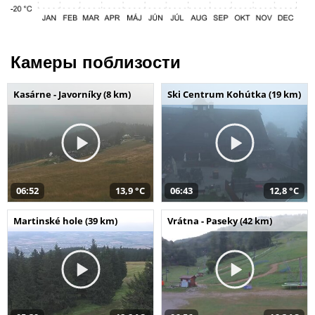
Камеры поблизости
Kasárne - Javorníky (8 km)
Ski Centrum Kohútka (19 km)
06:52
13,9 °C
06:43
12,8 °C
Martinské hole (39 km)
Vrátna - Paseky (42 km)