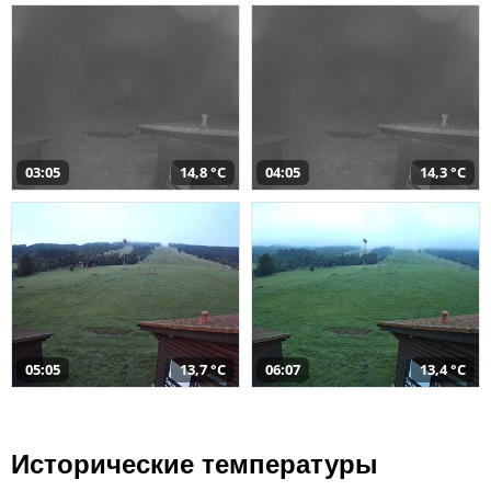
03:05
14,8 °C
04:05
14,3 °C
05:05
13,7 °C
06:07
13,4 °C
Исторические температуры