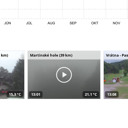
 km)
Martinské hole (39 km)
Vrátna - Pa
15,3 °C
13:01
21,1 °C
13:08