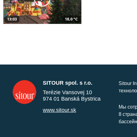
13:03
18,0 °C
SITOUR spol. s r.o.
Sitour I
техноло
Terézie Vansovej 10
974 01 Banská Bystrica
Мы сотр
www.sitour.sk
8 стран
бассейн