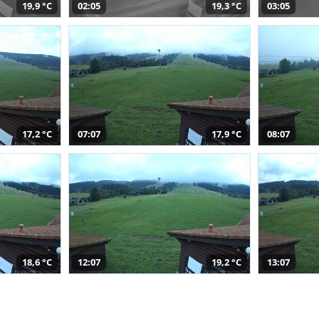
19,9 °C
02:05
19,3 °C
03:05
17,2 °C
07:07
17,9 °C
08:07
18,6 °C
12:07
19,2 °C
13:07