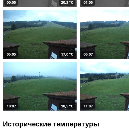
00:05
20,3 °C
01:05
05:05
17,0 °C
06:07
10:07
18,5 °C
11:07
Исторические температуры