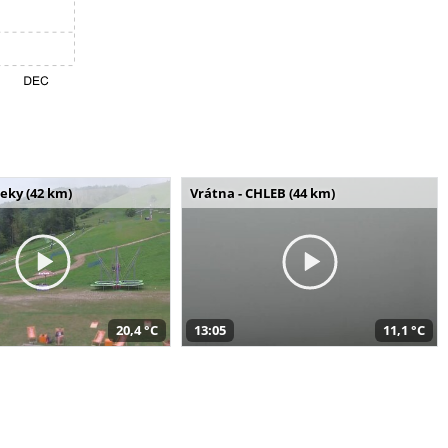
seky (42 km)
Vrátna - CHLEB (44 km)
20,4 °C
13:05
11,1 °C