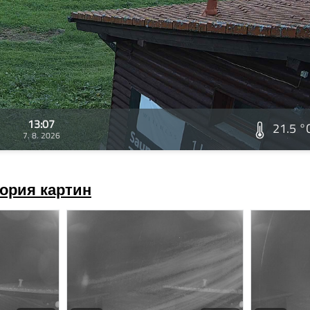
13:07
21.5 °
7. 8. 2026
ория картин