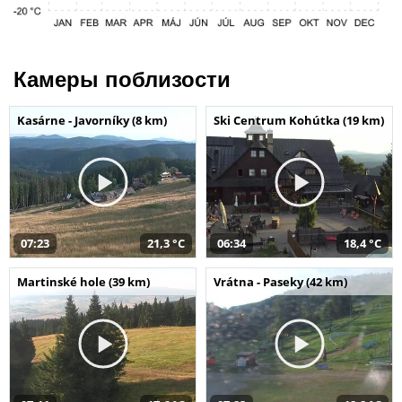
Камеры поблизости
Kasárne - Javorníky (8 km)
Ski Centrum Kohútka (19 km)
07:23
21,3 °C
06:34
18,4 °C
Martinské hole (39 km)
Vrátna - Paseky (42 km)