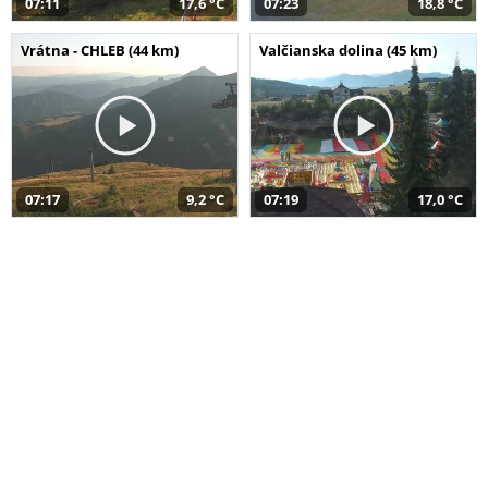
07:11
17,6 °C
07:23
18,8 °C
Vrátna - CHLEB (44 km)
Valčianska dolina (45 km)
07:17
9,2 °C
07:19
17,0 °C