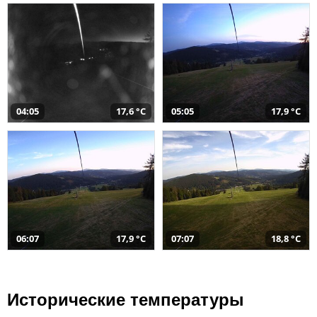
04:05
17,6 °C
05:05
17,9 °C
06:07
17,9 °C
07:07
18,8 °C
Исторические температуры