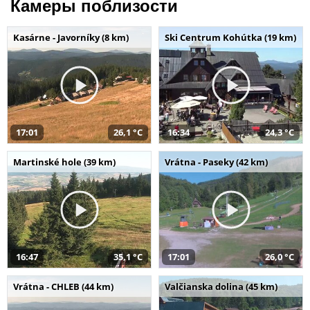
Камеры поблизости
Kasárne - Javorníky (8 km)
Ski Centrum Kohútka (19 km)
17:01
26,1 °C
16:34
24,3 °C
Martinské hole (39 km)
Vrátna - Paseky (42 km)
16:47
35,1 °C
17:01
26,0 °C
Vrátna - CHLEB (44 km)
Valčianska dolina (45 km)