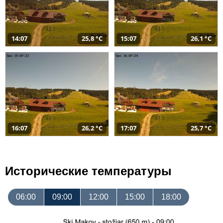
14:07
25,8 °C
15:07
26,1 °C
16:07
26,2 °C
17:07
25,7 °C
Исторические температуры
06:00
09:00
12:00
15:00
18:00