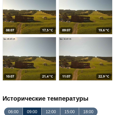
08:07
17,5 °C
09:07
19,6 °C
10:07
21,4 °C
11:07
22,9 °C
Исторические температуры
06:00
09:00
12:00
15:00
18:00