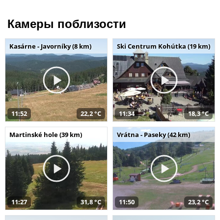
Камеры поблизости
Kasárne - Javorníky (8 km)
Ski Centrum Kohútka (19 km)
11:52
22,2 °C
11:34
18,3 °C
Martinské hole (39 km)
Vrátna - Paseky (42 km)
11:27
31,8 °C
11:50
23,2 °C