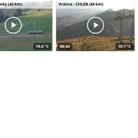
seky (42 km)
Vrátna - CHLEB (44 km)
19,6 °C
06:44
10,1 °C