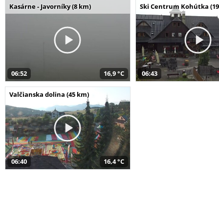
Kasárne - Javorníky (8 km)
Ski Centrum Kohútka (19
06:52
16,9 °C
06:43
Valčianska dolina (45 km)
06:40
16,4 °C