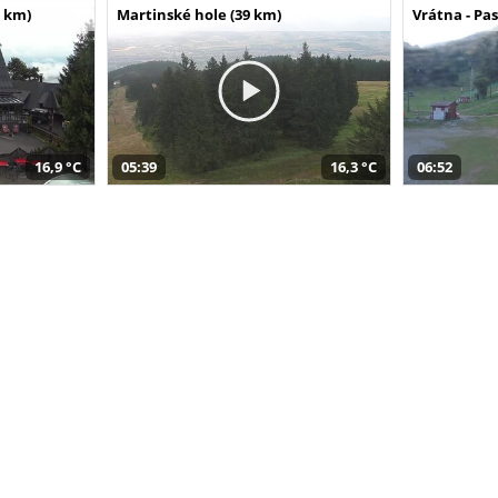
 km)
Martinské hole (39 km)
Vrátna - Pa
16,9 °C
05:39
16,3 °C
06:52