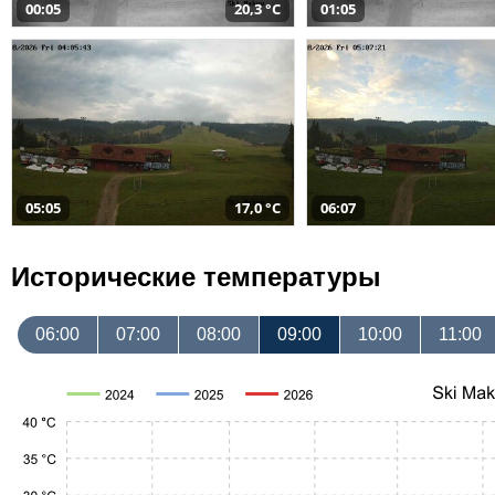
00:05
20,3 °C
01:05
05:05
17,0 °C
06:07
Исторические температуры
06:00
07:00
08:00
09:00
10:00
11:00