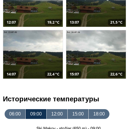
12:07
19,2 °C
13:07
21,5 °C
14:07
22,4 °C
15:07
22,6 °C
Исторические температуры
06:00
09:00
12:00
15:00
18:00