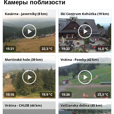
Камеры поблизости
Kasárne - Javorníky (8 km)
Ski Centrum Kohútka (19 km)
15:21
22,3 °C
15:22
16,0 °C
Martinské hole (39 km)
Vrátna - Paseky (42 km)
15:10
19,9 °C
15:26
23,3 °C
Vrátna - CHLEB (44 km)
Valčianska dolina (45 km)