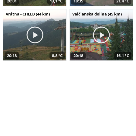
20:01
13,1 °C
18:35
21,4 °C
Vrátna - CHLEB (44 km)
Valčianska dolina (45 km)
20:18
8,8 °C
20:18
16,1 °C