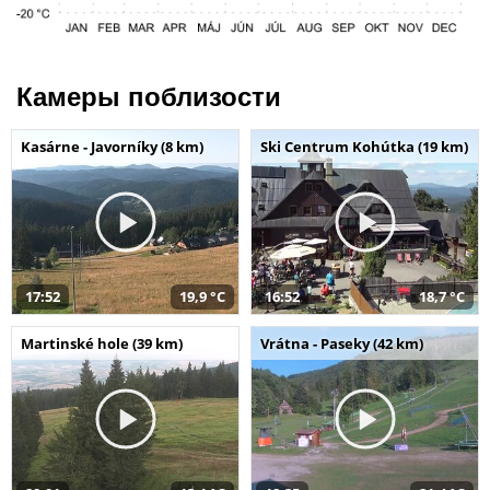
Камеры поблизости
Kasárne - Javorníky (8 km)
Ski Centrum Kohútka (19 km)
17:52
19,9 °C
16:52
18,7 °C
Martinské hole (39 km)
Vrátna - Paseky (42 km)