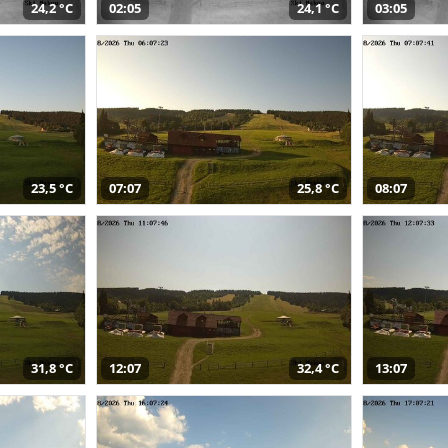
24,2 °C
02:05
24,1 °C
03:05
23,5 °C
07:07
25,8 °C
08:07
31,8 °C
12:07
32,4 °C
13:07