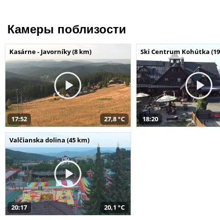
Камеры поблизости
Kasárne - Javorníky (8 km)
Ski Centrum Kohútka (19
17:52
27,8 °C
18:20
Valčianska dolina (45 km)
20:17
20,1 °C