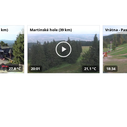
 km)
Martinské hole (39 km)
Vrátna - Pa
27,8 °C
20:01
21,1 °C
18:34