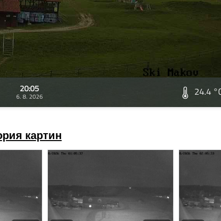
20:05
24.4 °
6. 8. 2026
ория картин