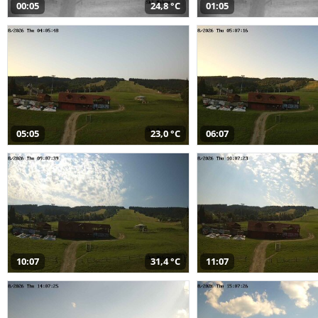
00:05
24,8 °C
01:05
05:05
23,0 °C
06:07
10:07
31,4 °C
11:07