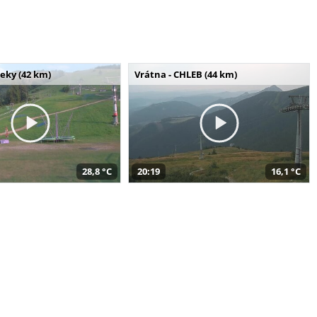
seky (42 km)
Vrátna - CHLEB (44 km)
28,8 °C
20:19
16,1 °C