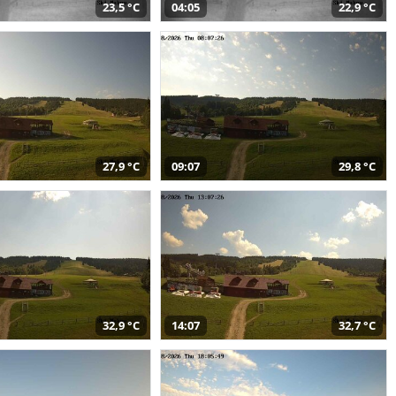
23,5 °C
04:05
22,9 °C
27,9 °C
09:07
29,8 °C
32,9 °C
14:07
32,7 °C