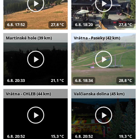
6.8. 17:52
27,8 °C
6.8. 18:20
27,8 °C
Martinské hole (39 km)
Vrátna - Paseky (42 km)
6.8. 20:33
21,1 °C
6.8. 18:34
28,8 °C
Vrátna - CHLEB (44 km)
Valčianska dolina (45 km)
6.8. 20:52
15,3 °C
6.8. 20:52
19,3 °C