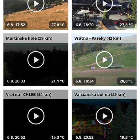
6.8. 17:52
27,8 °C
6.8. 18:20
27,8 °C
Martinské hole (39 km)
Vrátna - Paseky (42 km)
6.8. 20:33
21,1 °C
6.8. 18:34
28,8 °C
Vrátna - CHLEB (44 km)
Valčianska dolina (45 km)
6.8. 20:52
15,3 °C
6.8. 20:52
19,3 °C