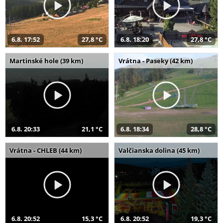
6.8. 17:52
27,8 °C
6.8. 18:20
27,8 °C
Martinské hole (39 km)
Vrátna - Paseky (42 km)
6.8. 20:33
21,1 °C
6.8. 18:34
28,8 °C
Vrátna - CHLEB (44 km)
Valčianska dolina (45 km)
6.8. 20:52
15,3 °C
6.8. 20:52
19,3 °C