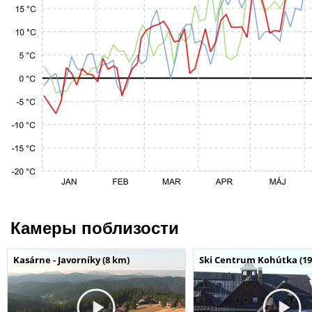
Камеры поблизости
Kasárne - Javorníky (8 km)
Ski Centrum Kohútka (19