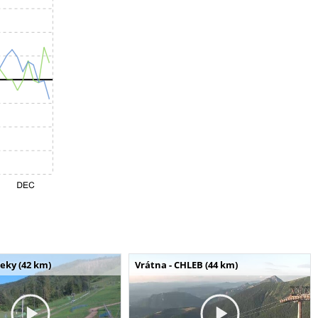
seky (42 km)
Vrátna - CHLEB (44 km)