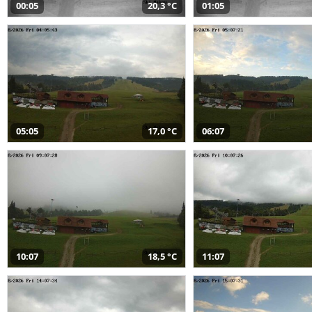
00:05
20,3 °C
01:05
05:05
17,0 °C
06:07
10:07
18,5 °C
11:07