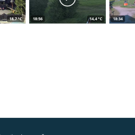
18,7 °C
18:56
14,4 °C
18:34