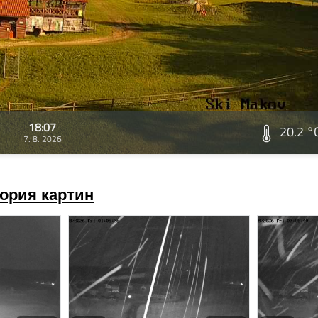
18:07
20.2 °
7. 8. 2026
ория картин