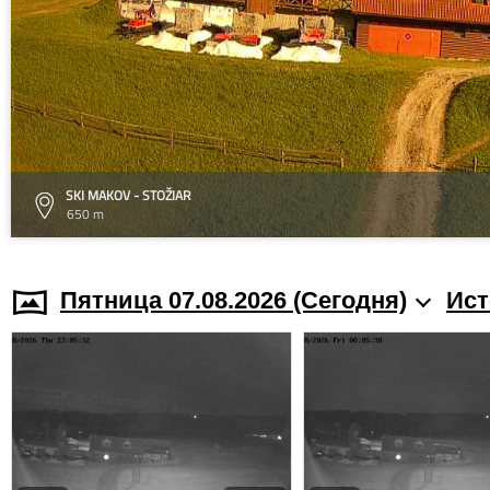
SKI MAKOV - STOŽIAR
650 m
Пятница 07.08.2026 (Cегодня)
Ист