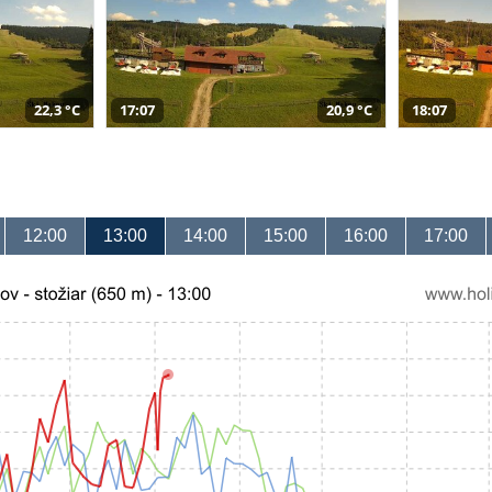
22,3 °C
17:07
20,9 °C
18:07
12:00
13:00
14:00
15:00
16:00
17:00