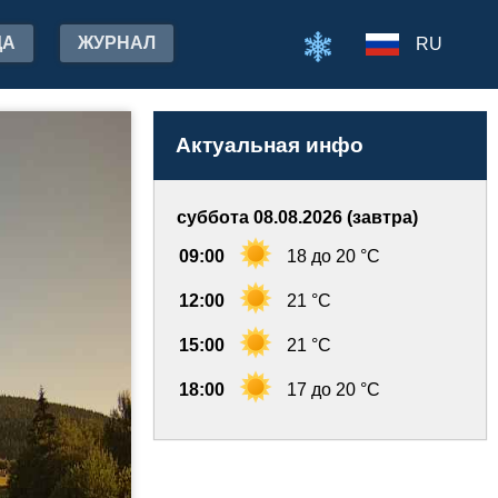
ДА
ЖУРНАЛ
RU
Актуальная инфо
суббота 08.08.2026 (завтра)
09:00
18 до 20 °C
12:00
21 °C
15:00
21 °C
18:00
17 до 20 °C