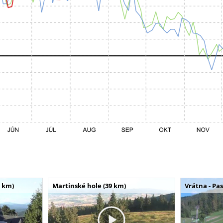
 km)
Martinské hole (39 km)
Vrátna - Pa