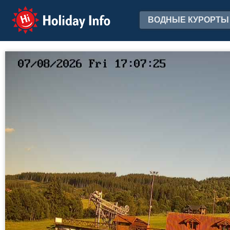
Holiday Info
ВОДНЫЕ КУРОРТЫ