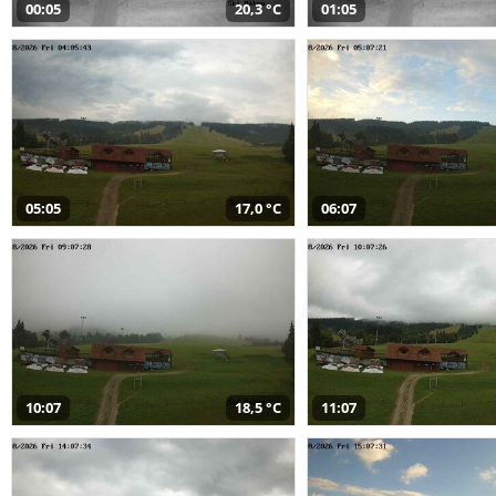
00:05
20,3 °C
01:05
05:05
17,0 °C
06:07
10:07
18,5 °C
11:07