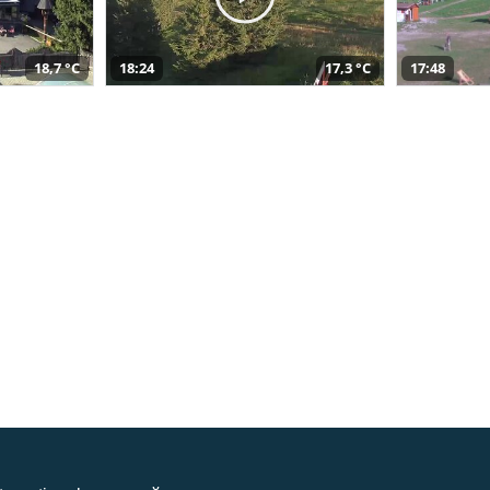
18,7 °C
18:24
17,3 °C
17:48