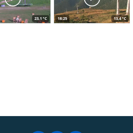
23,1 °C
18:25
13,4 °C