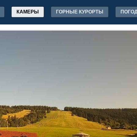
КАМЕРЫ
ГОРНЫЕ КУРОРТЫ
ПОГО