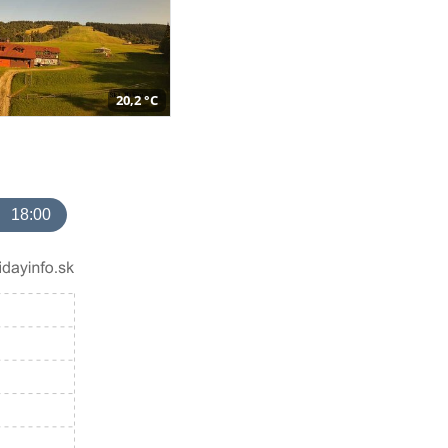
20,2 °C
18:00