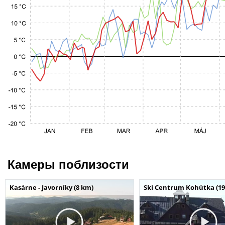
Камеры поблизости
Kasárne - Javorníky (8 km)
Ski Centrum Kohútka (19