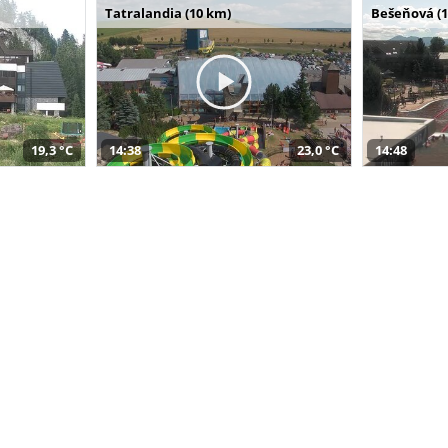
Tatralandia (10 km)
Bešeňová (
19,3 °C
14:38
23,0 °C
14:48