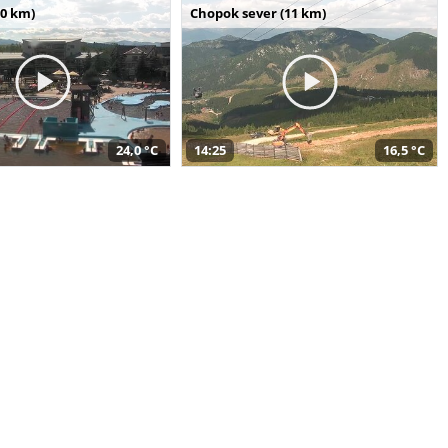
10 km)
Chopok sever (11 km)
24,0 °C
14:25
16,5 °C