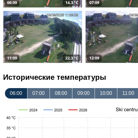
06:09
14,3 °C
07:09
11:09
22,3 °C
12:09
Исторические температуры
06:00
07:00
08:00
09:00
10:00
11:00