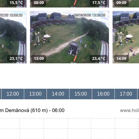
15,5 °C
08:09
17,5 °C
09:09
23,1 °C
13:09
23,4 °C
14:09
12:00
13:00
14:00
15:00
16:00
17:00