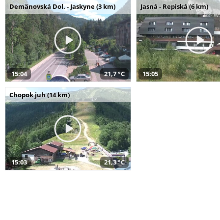
Demänovská Dol. - Jaskyne (3 km)
Jasná - Repiská (6 km)
15:04
21,7 °C
15:05
Chopok juh (14 km)
15:03
21,3 °C