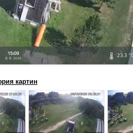
15:09
23.3 °
8. 8. 2026
ория картин