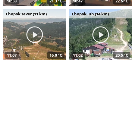
10:38
21,3 °C
10:47
22,5 °C
Chopok sever (11 km)
Chopok juh (14 km)
11:07
16,0 °C
11:02
20,5 °C