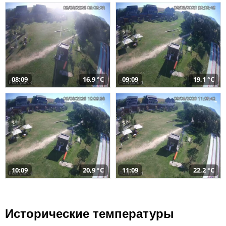
08:09
16,9 °C
09:09
19,1 °C
10:09
20,9 °C
11:09
22,2 °C
Исторические температуры