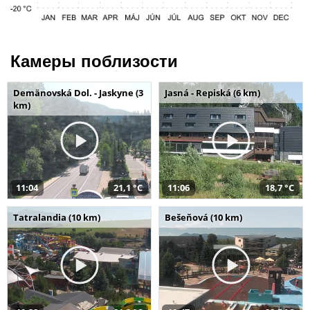
Камеры поблизости
Demänovská Dol. - Jaskyne (3
Jasná - Repiská (6 km)
km)
11:04
21,1 °C
11:06
18,7 °C
Tatralandia (10 km)
Bešeňová (10 km)