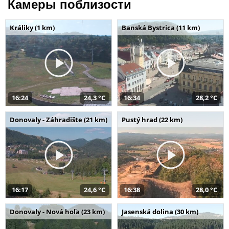
Камеры поблизости
Králiky (1 km)
Banská Bystrica (11 km)
16:24
24,3 °C
16:34
28,2 °C
Donovaly - Záhradište (21 km)
Pustý hrad (22 km)
16:17
24,6 °C
16:38
28,0 °C
Donovaly - Nová hoľa (23 km)
Jasenská dolina (30 km)