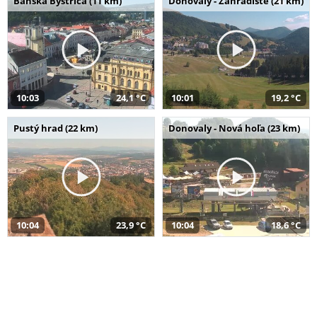
Banská Bystrica (11 km)
Donovaly - Záhradište (21 km)
10:03
24,1 °C
10:01
19,2 °C
Pustý hrad (22 km)
Donovaly - Nová hoľa (23 km)
10:04
23,9 °C
10:04
18,6 °C